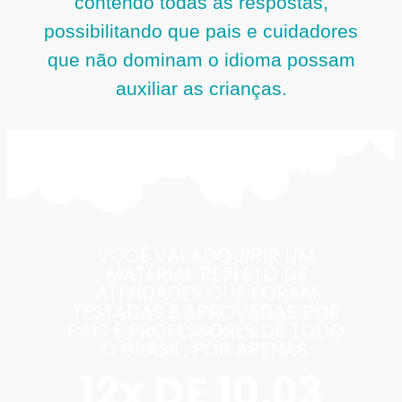
contendo todas as respostas,
possibilitando que pais e cuidadores
que não dominam o idioma possam
auxiliar as crianças.
VOCÊ VAI ADQUIRIR UM
MATERIAL REPLETO DE
ATIVIDADES QUE FORAM
TESTADAS E APROVADAS POR
PAIS E PROFESSORES DE TODO
O BRASIL, POR APENAS:
12x DE 10,03