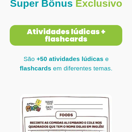
Super Bônus
E
x
c
l
u
s
i
v
o
Atividades lúdicas +
flashcards
São
+50 atividades lúdicas
e
flashcards
em diferentes temas.