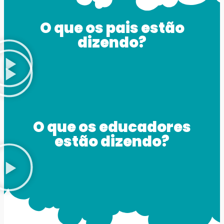
O que os pais estão
dizendo?
O que os educadores
estão dizendo?